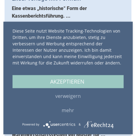
Eine etwas „historische“ Form der
Kassenberichtsführung. ...
Diese Seite nutzt Website Tracking-Technologien von
ARTIKEL LESEN
Dritten, um ihre Dienste anzubieten, stetig zu
verbessern und Werbung entsprechend der
Interessen der Nutzer anzuzeigen. Ich bin damit
einverstanden und kann meine Einwilligung jederzeit
mit Wirkung für die Zukunft widerrufen oder ändern.
AKZEPTIEREN
INVENTUR-ERFASSUNGSLISTE
verweigern
Finanzbuchhaltung (für Mandaten) |
20. Dezember 2014
Excel-Tabelle
mehr
Für nicht so umfangreiche Inventur-Arbeiten ohne
Powered by
&
Softwareunterstützung durch
Warenwirtschaftssystem ein Muster für ...