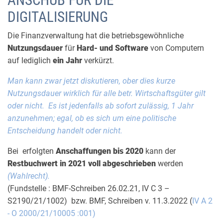
ANSCHUB FÜR DIE
DIGITALISIERUNG
Die Finanzverwaltung hat die betriebsgewöhnliche
Nutzungsdauer
für
Hard- und Software
von Computern
auf lediglich
ein Jahr
verkürzt.
Man kann zwar jetzt diskutieren, ober dies kurze
Nutzungsdauer wirklich für alle betr. Wirtschaftsgüter gilt
oder nicht. Es ist jedenfalls ab sofort zulässig, 1 Jahr
anzunehmen; egal, ob es sich um eine politische
Entscheidung handelt oder nicht.
Bei erfolgten
Anschaffungen bis 2020
kann der
Restbuchwert in 2021 voll abgeschrieben
werden
(Wahlrecht).
(Fundstelle : BMF-Schreiben 26.02.21, IV C 3 –
S2190/21/1002) bzw.
BMF
,
Schreiben
v. 11.3.2022 (
IV A 2
- O 2000/21/10005 :001)