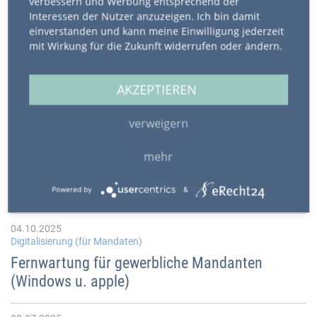
verbessern und Werbung entsprechend der
Datev-Zugang mit Benutzerkonto verknüpfen -
Interessen der Nutzer anzuzeigen. Ich bin damit
nur so bleibt der Onlinezugang erhalten
einverstanden und kann meine Einwilligung jederzeit
mit Wirkung für die Zukunft widerrufen oder ändern.
10.12.2025
Beratung
AKZEPTIEREN
Mandanten-Rundschreiben zum Jahreswechel
2025 - 2026
verweigern
mehr
05.12.2025
Lohnbuchhaltung - Laufende Lohnmeldung
Lohnnachweise Mini-Job 2022 -2026
Powered by
&
04.10.2025
Digitalisierung (für Mandaten)
Fernwartung für gewerbliche Mandanten
(Windows u. apple)