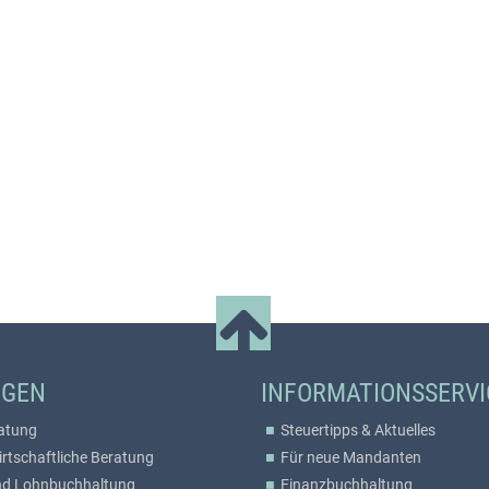
NGEN
INFORMATIONSSERVI
atung
Steuertipps & Aktuelles
irtschaftliche Beratung
Für neue Mandanten
nd Lohnbuchhaltung
Finanzbuchhaltung