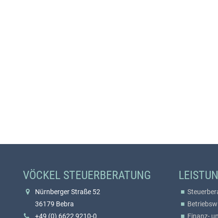
VÖCKEL STEUERBERATUNG
LEISTU
Nürnberger Straße 52
Steuerber
36179 Bebra
Betriebsw
+49 (0) 6622 9210-0
Finanz- u