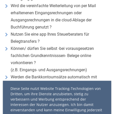
Wird die vereinfachte Weiterleitung von per Mail
erhaltenenen Eingangsrechnungen oder
Ausgangsrechnungen in die cloud-Ablage der
Buchführung genutzt ?
Nutzen Sie eine app Ihres Steuerberaters für
Belegtransfers ?
Können/ dürfen Sie selbst -bei vorausgesetzen
fachlichen Grundkenntnisssen- Belege online
vorkontieren ?
(z.B. Eingangs- und Ausgangsrechnungen)
Werden die Bankkontoumsätze automatisch mit
Buchungsvorschlägen in das Buchführungssystem
Diese Seite nutzt Website Tracking-Technologien von
übernommen ?
Dritten, um ihre Dienste anzubieten, stetig zu
Stehen sämtliche Buchführungs- und
verbessern und Werbung entsprechend der
Interessen der Nutzer anzuzeigen. Ich bin damit
Lohnauswertungen ohne weitere Kosten online zur
einverstanden und kann meine Einwilligung jederzeit
Verfügung, was die Ablage vor Ort erspart ?