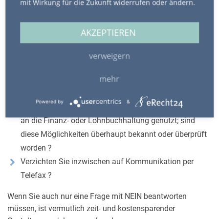
mit Wirkung für die Zukunft widerrufen oder ändern.
Gibt es eine -gemeinsam mit dem Steuerberater
geführte- digitale Personalakte pro Arbeitnehmer ?
AKZEPTIEREN
Können die Arbeitnehmer alle für sie bestimmten
Lohnunterlagen online einsehen oder abrufen ?
verweigern
Können vertrauliche Daten mit dem Steuerberater über
mehr
eine cloud ausgetauscht werden ?
Werden mögliche Schnittstellen Ihrer beruflich
Powered by
&
genutzten Software für die automatische Weiterleitung
an die Finanz- oder Lohnbuchhaltung genutzt; sind
diese Möglichkeiten überhaupt bekannt oder überprüft
worden ?
Verzichten Sie inzwischen auf Kommunikation per
Telefax ?
Wenn Sie auch nur eine Frage mit NEIN beantworten
müssen, ist vermutlich zeit- und kostensparender