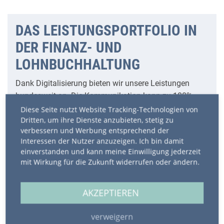
DAS LEISTUNGSPORTFOLIO IN
DER FINANZ- UND
LOHNBUCHHALTUNG
Dank Digitalisierung bieten wir unsere Leistungen
bundesweit an. Die Kommunikation kann zu 100%
digital erfolgen, aber auf Ihren Wunsch hin natürlich
Diese Seite nutzt Website Tracking-Technologien von
Dritten, um ihre Dienste anzubieten, stetig zu
auch unter "Corona-geeigneten"
verbessern und Werbung entsprechend der
Sicherheitsmaßnahmen persönlich in der Kanzlei
Interessen der Nutzer anzuzeigen. Ich bin damit
stattfinden. Aktuell bieten wir Ihnen unsere
einverstanden und kann meine Einwilligung jederzeit
unverbindlichen und kostenlosen Erstberatungen
mit Wirkung für die Zukunft widerrufen oder ändern.
hauptsächlich telefonisch an. Wollen Sie dennoch
einen Präsenztermin wahrnehmen, melden Sie sich per
AKZEPTIEREN
Telefon bei uns und erhalten einen zeitnahen
Terminvorschlag und alle Hinweise, die in der aktuellen
verweigern
Situation für eine persönliche Beratung essenziell sind.